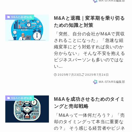
MA-STARS編集部
M&Aと退職｜変革期を乗り切る
M&Aの基礎知識
ための知識と対策
「突然、自分の会社がM&Aで買収
されることになった」「急速な組
織変革にどう対処すれば良いのか
分からない」 そんな不安を抱える
ビジネスパーソンも多いのではな
い...
2025年7月23日
2025年7月24日
MA-STARS編集部
M&Aを成功させるためのタイミ
M&Aの基礎知識
ングと売却戦略
「M&Aって一体何だろう？」「売
却のタイミングって本当に重要な
の？」 そう感じる経営者やビジネ