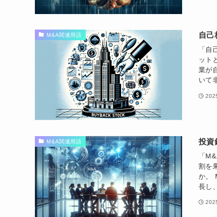
自己
M&A関連用語
「自
ット
業が
いて
20
投資
M&A関連用語
「M
割を
か。
長し
20