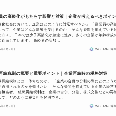
員の高齢化がもたらす影響と対策｜企業が考えるべきポイ
齢化社会において、企業はどのように対応すべきか」 「従業員の高
よって、企業はどんな影響を受けるのか」 そんな疑問を抱えている
の方々。 日本では少子高齢化が急速に進み、多くの企業が年齢構成
に直面しています。 高齢者の増加...
25年1月24日
MA-STARS編
再編税制の概要と重要ポイント｜企業再編時の税務対策
織再編税制とは一体何なのか」 「企業の合併や分割の際にどのよう
が適用されるのかを知りたい」 そんな疑問を抱えている企業の経営
務担当者。 組織再編税制は、企業の合併、分割、株式交換などの再
して、どのように税負担を軽減でき...
25年1月24日
MA-STARS編