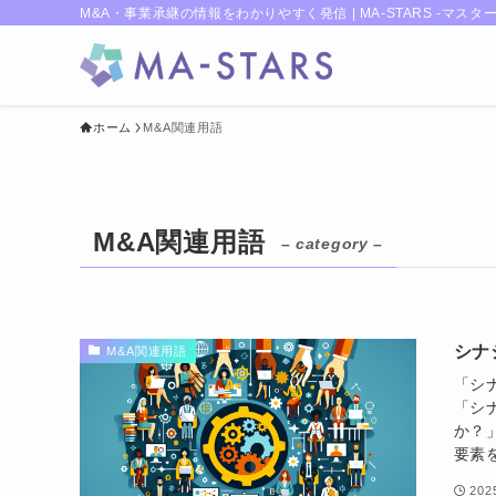
M&A・事業承継の情報をわかりやすく発信 | MA-STARS -マスター
ホーム
M&A関連用語
M&A関連用語
– category –
シナ
M&A関連用語
「シ
「シ
か？
要素
20