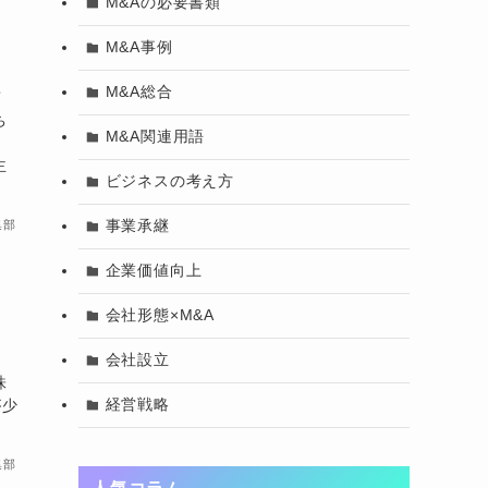
M&Aの必要書類
M&A事例
説
M&A総合
ち
M&A関連用語
主
ビジネスの考え方
事業承継
集部
企業価値向上
会社形態×M&A
な
会社設立
株
経営戦略
が少
集部