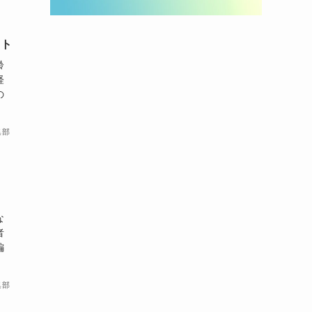
ント
齢
経
の
集部
な
者
編
集部