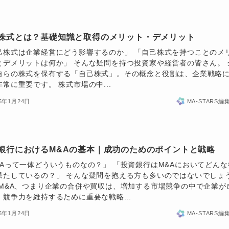
株式とは？基礎知識と取得のメリット・デメリット
己株式は企業経営にどう影響するのか」 「自己株式を持つことのメ
とデメリットは何か」 そんな疑問を持つ投資家や経営者の皆さん。 
自らの株式を保有する「自己株式」。その概念と役割は、企業戦略
非常に重要です。 株式市場の中...
25年1月24日
MA-STARS編
銀行におけるM&Aの基本｜成功のためのポイントと戦略
&Aって一体どういうものなの？」 「投資銀行はM&Aにおいてどんな
果たしているの？」 そんな疑問を抱える方も多いのではないでしょ
 M&A、つまり企業の合併や買収は、増加する市場競争の中で企業が
、競争力を維持するために重要な戦略...
25年1月24日
MA-STARS編