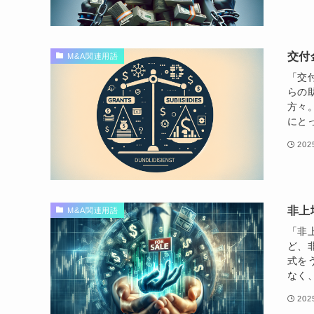
交付
M&A関連用語
「交
らの
方々
にと
20
非上
M&A関連用語
「非
ど、
式を
なく
20