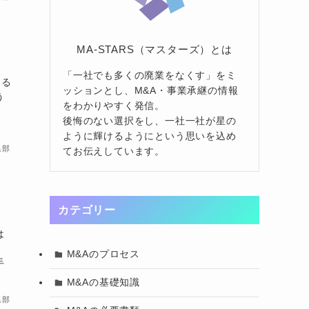
MA-STARS（マスターズ）とは
「一社でも多くの廃業をなくす」をミ
陥る
ッションとし、M&A・事業承継の情報
う
をわかりやすく発信。
。
後悔のない選択をし、一社一社が星の
ように輝けるようにという思いを込め
集部
てお伝えしています。
カテゴリー
は
。
M&Aのプロセス
手
M&Aの基礎知識
集部