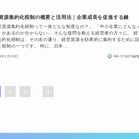
資源集約化税制の概要と活用法｜企業成長を促進する鍵
営資源集約化税制って一体どんな制度なの？」 「中小企業にどんな
トがあるのか分からない」 そんな疑問を抱える経営者の方々に。 経
集約化税制は、その名の通り、経営資源を効果的に集約するために
た税制の一つです。 特に、日本...
25年1月24日
MA-STARS編
3
4
...
8