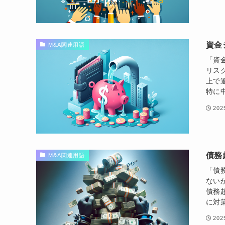
資金
M&A関連用語
「資
リス
上で
特に
20
債務
M&A関連用語
「債
ない
債務
に対
20