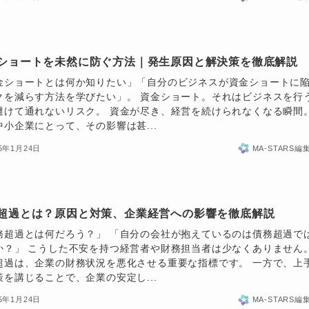
ショートを未然に防ぐ方法｜発生原因と解決策を徹底解説
金ショートとは何か知りたい」「自分のビジネスが資金ショートに
クを減らす方法を学びたい」。 資金ショート。それはビジネスを行
避けて通れないリスク。 資金が尽き、経営を続けられなくなる瞬間
中小企業にとって、その影響は甚...
25年1月24日
MA-STARS編
超過とは？原因と対策、企業経営への影響を徹底解説
務超過とは何だろう？」 「自分の会社が抱えているのは債務超過で
か？」 こうした不安を持つ経営者や財務担当者は少なくありません
超過は、企業の財務状況を悪化させる重要な指標です。 一方で、上
策を講じることで、企業の安定し...
25年1月24日
MA-STARS編