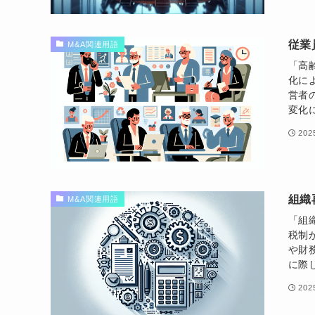
従業
M&A関連用語
「高
化に
営者
変化
20
組織
M&A関連用語
「組
税制
や財
に際
20