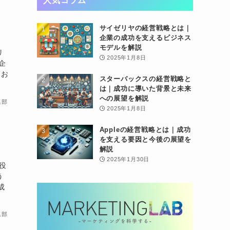
人気コラム
サイゼリヤの経営戦略とは｜
企業の成功を支えるビジネス
モデルを解説
リ
2025年1月8日
企
にお
スターバックスの経営戦略と
は｜成功に導いた背景と未来
への展望を解説
集部
2025年1月8日
Appleの経営戦略とは｜成功
を支える要因と今後の展望を
解説
2025年1月30日
役
う
成
集部