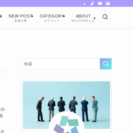
E
NEW POST
CATEGORY
ABOUT
新着記事
カテゴリー
MA-STARSとは
」
るの
る
集部