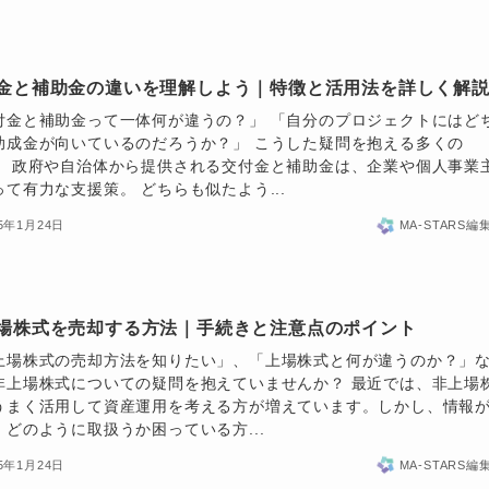
金と補助金の違いを理解しよう｜特徴と活用法を詳しく解
付金と補助金って一体何が違うの？」 「自分のプロジェクトにはど
助成金が向いているのだろうか？」 こうした疑問を抱える多くの
。 政府や自治体から提供される交付金と補助金は、企業や個人事業
って有力な支援策。 どちらも似たよう...
25年1月24日
MA-STARS編
場株式を売却する方法｜手続きと注意点のポイント
上場株式の売却方法を知りたい」、「上場株式と何が違うのか？」
非上場株式についての疑問を抱えていませんか？ 最近では、非上場
うまく活用して資産運用を考える方が増えています。しかし、情報
、どのように取扱うか困っている方...
25年1月24日
MA-STARS編