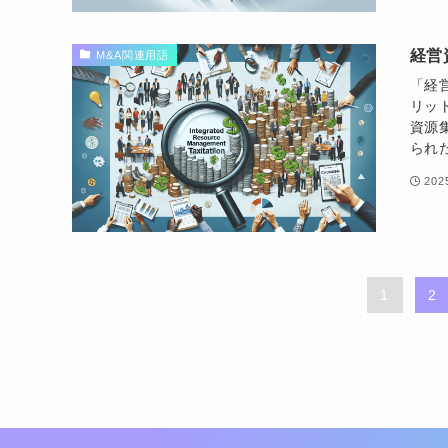
経営
M&A関連用語
「経
リッ
資源
られ
20
1
2